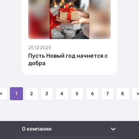
25.12.2025
Пусть Новый год начнется с
добра
«
1
2
3
4
5
6
7
8
О компании