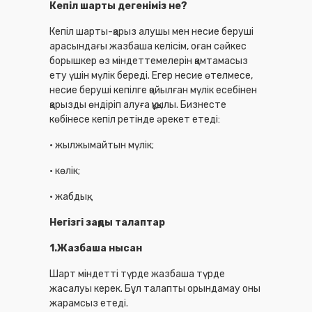
Кепіл шарты дегеніміз не?
Кепіл шарты-қарыз алушы мен несие беруші
арасындағы жазбаша келісім, оған сәйкес
борышкер өз міндеттемелерін қамтамасыз
ету үшін мүлік береді. Егер несие өтелмесе,
несие беруші кепілге қойылған мүлік есебінен
қарызды өндіріп алуға құқылы. Бизнесте
көбінесе кепіл ретінде әрекет етеді:
• жылжымайтын мүлік;
• көлік;
• жабдық;
Негізгі заңды талаптар
1.Жазбаша нысан
Шарт міндетті түрде жазбаша түрде
жасалуы керек. Бұл талапты орындамау оны
жарамсыз етеді.