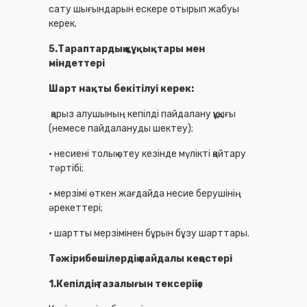
сату шығындарын ескере отырып жабуы
керек.
5.Тараптардың құқықтары мен
міндеттері
Шарт нақты бекітілуі керек:
қарыз алушының кепілді пайдалану құқығы
(немесе пайдалануды шектеу);
• несиені толық өтеу кезінде мүлікті қайтару
тәртібі;
• мерзімі өткен жағдайда несие берушінің
әрекеттері;
• шартты мерзімінен бұрын бұзу шарттары.
Тәжірибешілердің пайдалы кеңестері
1.Кепілдің тазалығын тексеріңіз