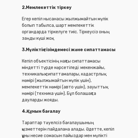
2.Мемлекеттік тіркеу
Егер кепіл нысанасы жылжымайтын мүлік
болып табылса, шарт мемлекеттік
органдарда тіркелуге тиіс. Тіркеусіз оның
заңды күші жоқ.
3.Мүліктің тізімдемесі және сипаттамасы
Кепіл объектісінің нақты сипаттамасы
міндетті түрде көрсетіледі: мекенжайы,
техникалық сипаттамалары, кадастрлық
нөмірі (жылжымайтын мүлік үшін),
мемлекеттік нөмірі (авто үшін), зауыттық
нөмірі (техника үшін). Бұл болашақта
дауларды жояды.
4.Құнын бағалау
Тараптар тәуелсіз бағалаушының
қызметтерін пайдалана алады. Әдетте, кепіл
құны несие сомасын пайыздар мен мүлікті