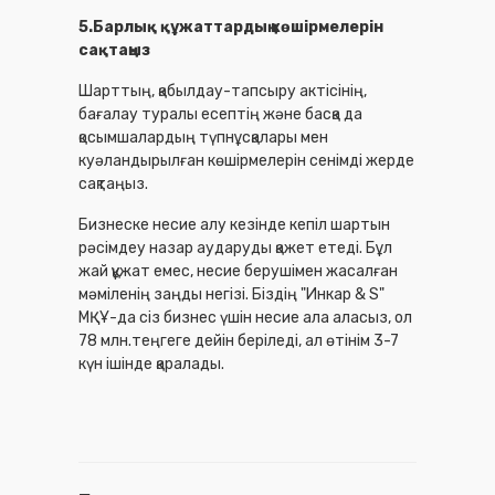
5.Барлық құжаттардың көшірмелерін
сақтаңыз
Шарттың, қабылдау-тапсыру актісінің,
бағалау туралы есептің және басқа да
қосымшалардың түпнұсқалары мен
куәландырылған көшірмелерін сенімді жерде
сақтаңыз.
Бизнеске несие алу кезінде кепіл шартын
рәсімдеу назар аударуды қажет етеді. Бұл
жай құжат емес, несие берушімен жасалған
мәміленің заңды негізі. Біздің "Инкар & S"
МҚҰ-да сіз бизнес үшін несие ала аласыз, ол
78 млн.теңгеге дейін беріледі, ал өтінім 3-7
күн ішінде қаралады.