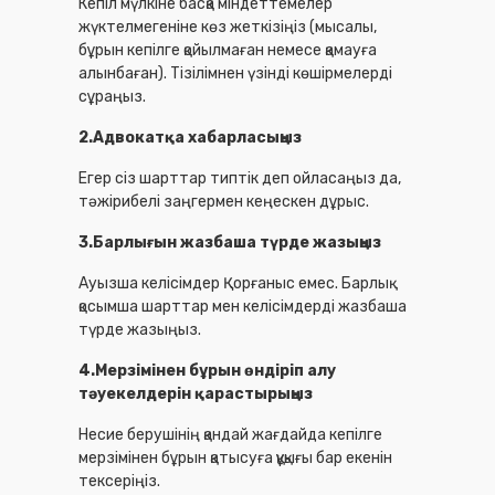
Кепіл мүлкіне басқа міндеттемелер
жүктелмегеніне көз жеткізіңіз (мысалы,
бұрын кепілге қойылмаған немесе қамауға
алынбаған). Тізілімнен үзінді көшірмелерді
сұраңыз.
2.Адвокатқа хабарласыңыз
Егер сіз шарттар типтік деп ойласаңыз да,
тәжірибелі заңгермен кеңескен дұрыс.
3.Барлығын жазбаша түрде жазыңыз
Ауызша келісімдер Қорғаныс емес. Барлық
қосымша шарттар мен келісімдерді жазбаша
түрде жазыңыз.
4.Мерзімінен бұрын өндіріп алу
тәуекелдерін қарастырыңыз
Несие берушінің қандай жағдайда кепілге
мерзімінен бұрын қатысуға құқығы бар екенін
тексеріңіз.