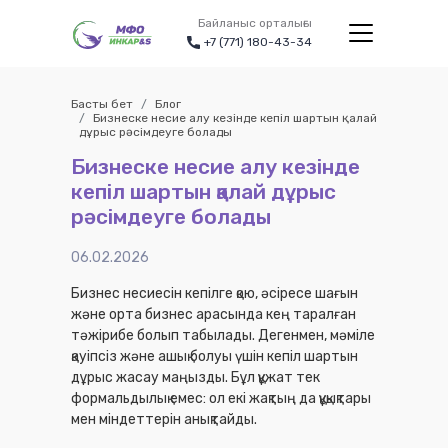
Байланыс орталығы
+7 (771) 180-43-34
Басты бет
Блог
Бизнеске несие алу кезінде кепіл шартын қалай
дұрыс рәсімдеуге болады
Бизнеске несие алу кезінде
кепіл шартын қалай дұрыс
рәсімдеуге болады
06.02.2026
Бизнес несиесін кепілге қою, әсіресе шағын
және орта бизнес арасында кең таралған
тәжірибе болып табылады. Дегенмен, мәміле
қауіпсіз және ашық болуы үшін кепіл шартын
дұрыс жасау маңызды. Бұл құжат тек
формальдылық емес: ол екі жақтың да құқықтары
мен міндеттерін анықтайды.