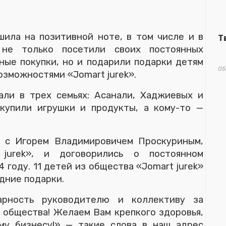
шила на позитивной ноте, в том числе и в
Т
 не только посетили своих постоянных
ные покупки, но и подарили подарки детям
05
озможностями «Jomart jurek».
ли в трех семьях: Асанали, Хаджиевых и
купили игрушки и продукты, а кому-то —
ь с Игорем Владимировичем Проскуриным,
jurek», и договорились о постоянном
 году. 11 детей из общества «Jomart jurek»
одние подарки.
арность руководителю и коллективу за
 общества! Желаем Вам крепкого здоровья,
му бизнесу!» — такие слова в наш адрес