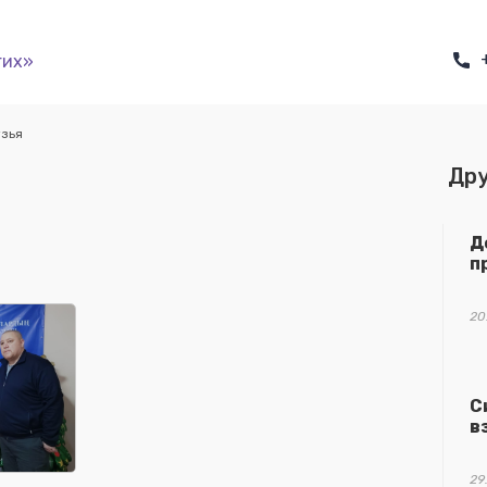
гих»
узья
Дру
Д
п
20
С
в
29