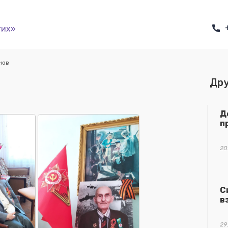
гих»
нов
Дру
Д
п
20
С
в
29