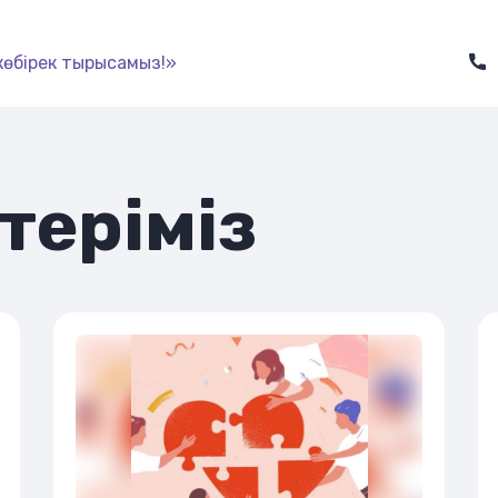
көбірек тырысамыз!»
істеріміз