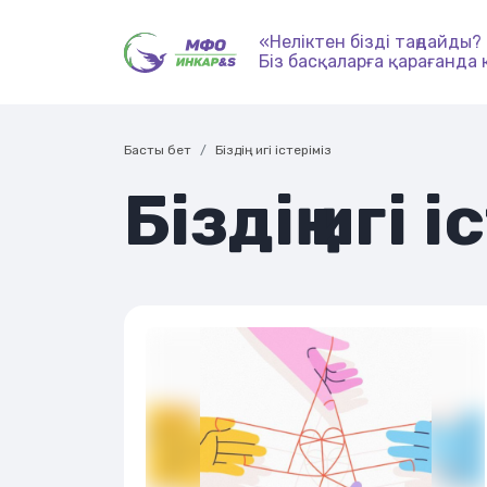
«Неліктен бізді таңдайды?
Біз басқаларға қарағанда 
Басты бет
Біздің игі істеріміз
Біздің игі 