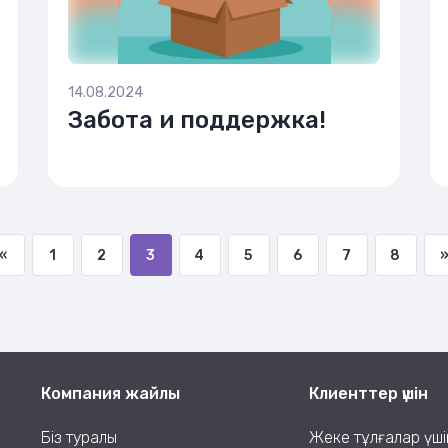
14.08.2024
Забота и поддержка!
«
1
2
3
4
5
6
7
8
Компания жайлы
Клиенттер үшін
Біз туралы
Жеке тұлғалар үші