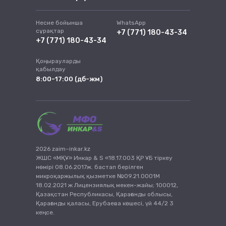
Несие бойынша
WhatsApp
сұрақтар
+7 (771) 180-43-34
+7 (771) 180-43-34
Қоңырауларды
қабылдау
8:00-17:00 (дб-жм)
2026 zaim–inkar.kz
ЖШС «МҚҰ» Инкар & S «18.17.003 ҚР ҰБ тіркеу
нөмірі 08.06.2017ж. бастап берілген
микроқаржылық қызметке №09.21.0001М
18.02.2021 ж Лицензиялық мекен-жайы; 100012,
Қазақстан Республикасы, Қарағанды облысы,
Қарағанды қаласы, Ерубаева көшесі, үй 44/2 3
кеңсе.