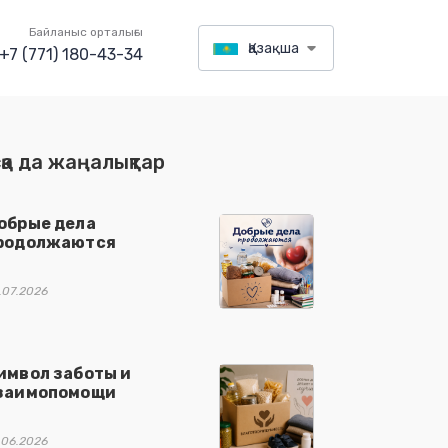
Байланыс орталығы
Қазақша
+7 (771) 180-43-34
қа да жаңалықтар
обрые дела
родолжаются
.07.2026
имвол заботы и
заимопомощи
.06.2026