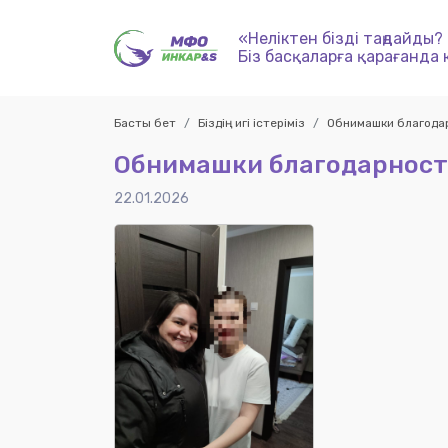
«Неліктен бізді таңдайды?
Біз басқаларға қарағанда 
Басты бет
Біздің игі істеріміз
Обнимашки благода
Обнимашки благодарнос
22.01.2026