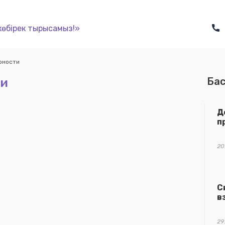
көбірек тырысамыз!»
рности
ти
Бас
Д
п
20
С
в
29