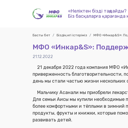
«Неліктен бізді таңдайды?
Біз басқаларға қарағанда 
Басты бет
Біздің игі істеріміз
МФО «Инкар&S»: По
МФО «Инкар&S»: Поддерж
21.12.2022
21 декабря 2022 года компания МФО «И
приверженность благотворительности, по
день мы стали частью жизни нескольких с
Мальчику Асанали мы приобрели лекарств
Для семьи Аисы мы купили необходимые п
более комфортными и тёплыми в зимний п
продукты, фрукты и книжки, которые помог
развивать детей.