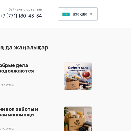
Байланыс орталығы
Қазақша
+7 (771) 180-43-34
қа да жаңалықтар
обрые дела
родолжаются
.07.2026
имвол заботы и
заимопомощи
.06.2026