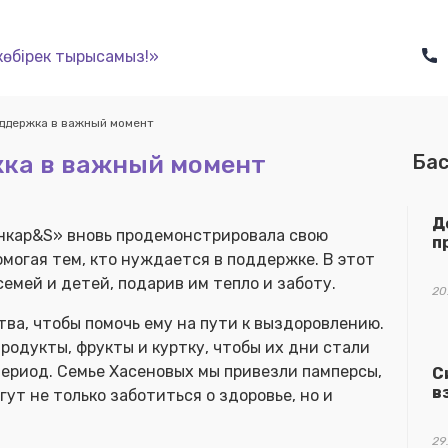
көбірек тырысамыз!»
ддержка в важный момент
ка в важный момент
Бас
Д
нкар&S» вновь продемонстрировала свою
п
могая тем, кто нуждается в поддержке. В этот
емей и детей, подарив им тепло и заботу.
20
а, чтобы помочь ему на пути к выздоровлению.
родукты, фрукты и куртку, чтобы их дни стали
ериод. Семье Хасеновых мы привезли памперсы,
С
в
ут не только заботиться о здоровье, но и
29