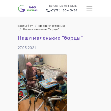
Байланыс орталығы
+7 (771) 180-43-34
Басты бет
Біздің игі істеріміз
Наши маленькие “борцы”
Наши маленькие “борцы”
27.05.2021