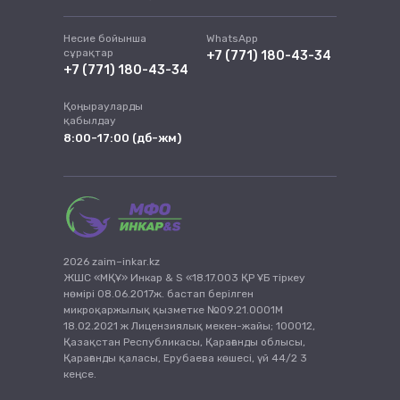
Несие бойынша
WhatsApp
сұрақтар
+7 (771) 180-43-34
+7 (771) 180-43-34
Қоңырауларды
қабылдау
8:00-17:00 (дб-жм)
2026 zaim–inkar.kz
ЖШС «МҚҰ» Инкар & S «18.17.003 ҚР ҰБ тіркеу
нөмірі 08.06.2017ж. бастап берілген
микроқаржылық қызметке №09.21.0001М
18.02.2021 ж Лицензиялық мекен-жайы; 100012,
Қазақстан Республикасы, Қарағанды облысы,
Қарағанды қаласы, Ерубаева көшесі, үй 44/2 3
кеңсе.