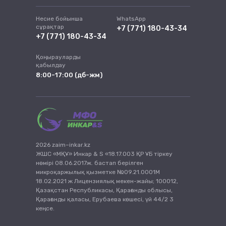
Несие бойынша
WhatsApp
сұрақтар
+7 (771) 180-43-34
+7 (771) 180-43-34
Қоңырауларды
қабылдау
8:00-17:00 (дб-жм)
2026 zaim–inkar.kz
ЖШС «МҚҰ» Инкар & S «18.17.003 ҚР ҰБ тіркеу
нөмірі 08.06.2017ж. бастап берілген
микроқаржылық қызметке №09.21.0001М
18.02.2021 ж Лицензиялық мекен-жайы; 100012,
Қазақстан Республикасы, Қарағанды облысы,
Қарағанды қаласы, Ерубаева көшесі, үй 44/2 3
кеңсе.