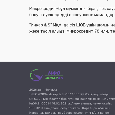
Микрокредит-бұл мүмкіндік, бірақ тек са
болу, тәуекелдерді өлшеу және мамандар
"Инкар & S" МҚҰ-да сіз ШОБ үшін шағын не
жеке тәсіл алыңыз. Микрокредит 78 млн. тең
2026 zaim–inkar.kz
ЖШС «МҚҰ» Инкар & S «18.17.003 ҚР ҰБ тіркеу нөмірі
08.06.2017ж. бастап берілген микроқаржылық қызметк
№09.21.0001М 18.02.2021 ж Лицензиялық мекен-жайы;
100012, Қазақстан Республикасы, Қарағанды облысы,
Қарағанды қаласы, Ерубаева көшесі, үй 44/2 3 кеңсе.