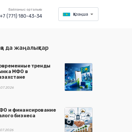
Байланыс орталығы
Қазақша
+7 (771) 180-43-34
қа да жаңалықтар
овременные тренды
ынка МФО в
азахстане
.07.2026
ФО и финансирование
алого бизнеса
.07.2026