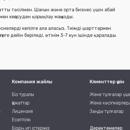
уатты тәсілмен. Шағын және орта бизнес үшін абай
мен кеңесуден қорықпау маңызды.
сиелерді кепілге ала аласыз. Тиімді шарттармен
геге дейін беріледі, өтінім 3-7 күн ішінде қаралады.
Компания жайлы
Клиенттер үшін
Біз туралы
Жеке тұлғалар үші
Құжаттар
Жеке кәсіпкерлер
Лицензия
Заңды тұлғалар
е
Есептілік
Біздің игі істеріміз
Деректемелер