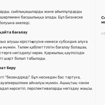
ларды, сыйлықақыларды және айыппұлдарды
лшерлемені басшылыққа алады. Бұл Бизнеске
С
м
болуына әкеледі.
 қайта бағалау
03
ыз алушы кірістің өсуіне немесе субсидия алуға
ы мүмкін. Төлем қабілеттілігін бағалау болашақ
терге негізделуі керек. Қаржылық қауіпсіздік
ті шарт болып табылады.
рат беру
ті "безендіреді". Бұл несиеден бас тартуға,
 жауапкершілікке айналуы мүмкін. Ашықтық-сенім
ы адал көрсетіп, перспективаларды негіздеу жақсы.