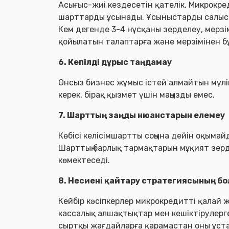
Асығыс-жиі кездесетін қателік. Микрокре
шарттарды ұсынады. Ұсыныстарды салыст
Кем дегенде 3-4 нұсқаны зерделеу, мерзім
қойылатын талаптарға және мерзімінен бұ
6. Кепілді дұрыс таңдамау
Онсыз бизнес жұмыс істей алмайтын мүлікт
керек, бірақ қызмет үшін маңызды емес.
7. Шарттың заңды нюанстарын елемеу
Көбісі келісімшартты соңына дейін оқыма
Шарттың барлық тармақтарын мұқият зер
көмектеседі.
8. Несиені қайтару стратегиясының б
Кейбір кәсіпкерлер микрокредитті қалай 
кассалық алшақтықтар мен кешіктірулерге 
сыртқы жағдайларға қарамастан оны ұст