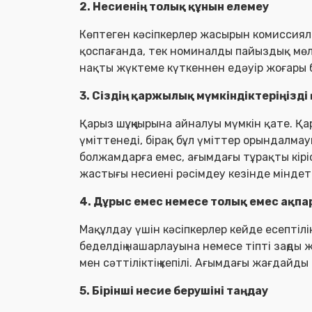
2. Несиенің толық құнын елемеу
Көптеген кәсіпкерлер жасырын комиссия
қоспағанда, тек номиналды пайыздық мө
нақты жүктеме күткеннен едәуір жоғары 
3. Сіздің қаржылық мүмкіндіктеріңізді
Қарыз шұңқырына айналуы мүмкін қате. Қар
үміттенеді, бірақ бұл үміттер орындалмау
болжамдарға емес, ағымдағы тұрақты кіріс
жастығы несиені рәсімдеу кезінде міндет
4. Дұрыс емес немесе толық емес ақпа
Мақұлдау үшін кәсіпкерлер кейде есептілік
беделдің нашарлауына немесе тіпті заңды
мен сәттіліктің кепілі. Ағымдағы жағдайд
5. Бірінші несие берушіні таңдау