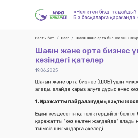
«Неліктен бізді таңдайды?
Біз басқаларға қарағанда 
Басты бет
Блог
Шағын және орта бизнес үшін микр
Шағын және орта бизнес ү
кезіндегі қателер
19.06.2025
Шағын және орта бизнес (ШОБ) үшін микро
алады, алайда қарыз алуға дұрыс емес кө
1. Қаражатты пайдаланудың нақты жо
Ең жиі кездесетін қателіктердің бірі-белгі
қаражатты "кез келген жағдайда" алады 
тиімсіз шығындарға әкеледі.