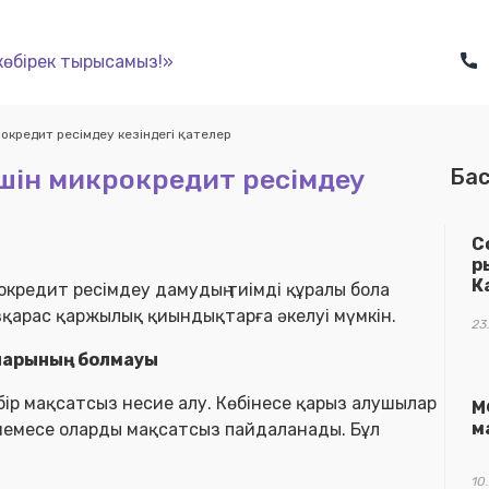
көбірек тырысамыз!»
окредит ресімдеу кезіндегі қателер
шін микрокредит ресімдеу
Бас
С
р
К
кредит ресімдеу дамудың тиімді құралы бола
зқарас қаржылық қиындықтарға әкелуі мүмкін.
23
спарының болмауы
лі бір мақсатсыз несие алу. Көбінесе қарыз алушылар
М
м
немесе оларды мақсатсыз пайдаланады. Бұл
10