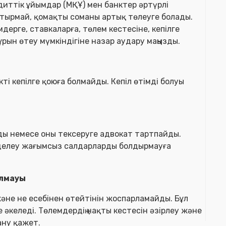
диттік ұйымдар (МҚҰ) мен банктер әртүрлі
ырмай, қомақты соманы артық төлеуге болады.
дерге, ставкаларға, төлем кестесіне, кепілге
рын өтеу мүмкіндігіне назар аудару маңызды.
і кепілге қоюға болмайды. Кепіл өтімді болуы
йды немесе оны тексеруге адвокат тартпайды.
делеу жағымсыз салдарларды болдырмауға
олмауы
және не есебінен өтейтінін жоспарламайды. Бұл
әкеледі. Төлемдердің нақты кестесін әзірлеу және
ану қажет.