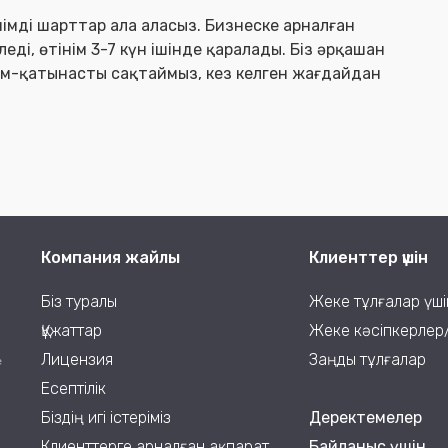
иімді шарттар ала аласыз. Бизнеске арналған
іледі, өтінім 3-7 күн ішінде қаралады. Біз әрқашан
ым-қатынасты сақтаймыз, кез келген жағдайдан
Компания жайлы
Клиенттер үшін
Біз туралы
Жеке тұлғалар үші
Құжаттар
Жеке кәсіпкерлер
Лицензия
Заңды тұлғалар
е
Есептілік
Біздің игі істеріміз
Деректемелер
Клиенттерге арналған ақпарат
Байланыс үшін