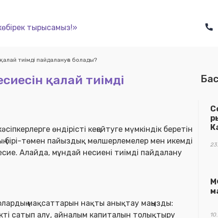
көбірек тырысамыз!»
 қалай тиімді пайдалануға болады?
есиесін қалай тиімді
Бас
С
р
К
іпкерлерге өндірісті кеңейтуге мүмкіндік беретін
рдың бірі-төмен пайыздық мөлшерлемелер мен икемді
23
сие. Алайда, мұндай несиені тиімді пайдалану
.
М
у
м
 олардың мақсаттарын нақты анықтау маңызды:
ті сатып алу, айналым капиталын толықтыру
10