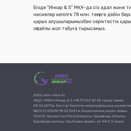
Бізде "Инкар & S" МҚҰ-да сіз адал және т
несиелер кепілге 78 млн. теңгеге дейін бер
қарыз алушыларымызбен серіктестік қар
оңтайлы жол табуға тырысамыз.
2026 zaim–inkar.kz
ЖШС «МҚҰ» Инкар & S «18.17.003 ҚР ҰБ тіркеу нөмірі
08.06.2017ж. бастап берілген микроқаржылық қызметк
№09.21.0001М 18.02.2021 ж Лицензиялық мекен-жайы;
100012, Қазақстан Республикасы, Қарағанды облысы,
Қарағанды қаласы, Ерубаева көшесі, үй 44/2 3 кеңсе.