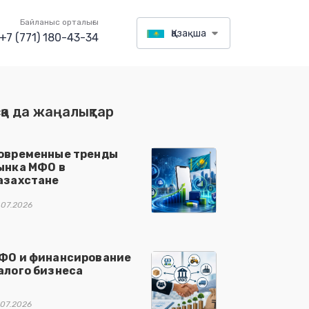
Байланыс орталығы
Қазақша
+7 (771) 180-43-34
қа да жаңалықтар
овременные тренды
ынка МФО в
азахстане
.07.2026
ФО и финансирование
алого бизнеса
.07.2026