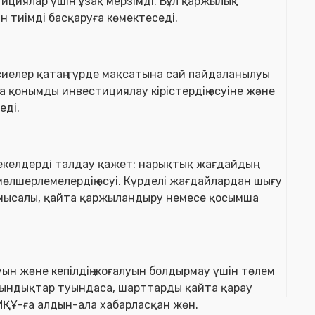
ициялар үшін ұзақ мерзімді. Бұл қаржылық
 тиімді басқаруға көмектеседі.
сиелер қатаң түрде мақсатына сай пайдаланылуы
ға қонымды инвестициялау кірістердің өсуіне және
еді.
келдерді талдау қажет: нарықтық жағдайдың
 мөлшерлемелердің өсуі. Күрделі жағдайлардан шығу
мысалы, қайта қаржыландыру немесе қосымша
ын және кепілдің жоғалуын болдырмау үшін төлем
қиындықтар туындаса, шарттарды қайта қарау
МҚҰ-ға алдын-ала хабарласқан жөн.