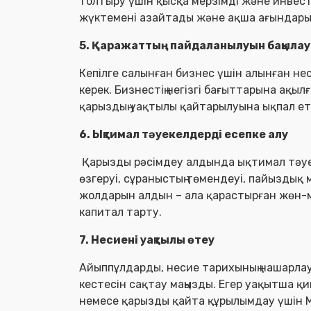
толтыру үшін қысқа мерзімді және инвест
жүктемені азайтады және ақша ағындарын
5. Қаражаттың пайдаланылуын бақылау
Кепілге салынған бизнес үшін алынған не
керек. Бизнестің негізгі бағыттарына ақыл
қарыздың уақтылы қайтарылуына ықпал ет
6. Ықтимал тәуекелдерді есепке алу
Қарызды рәсімдеу алдында ықтимал тәуе
өзгеруі, сұраныстың төмендеуі, пайыздық
жолдарын алдын – ала қарастырған жөн-
капитал тарту.
7. Несиені уақтылы өтеу
Айыппұлдарды, несие тарихының нашарлау
кестесін сақтау маңызды. Егер уақытша 
немесе қарызды қайта құрылымдау үшін 