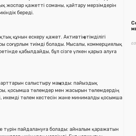
ық жоспар қажетті соманы, қайтару мерзімдерін
кіндік береді.
С
м
ықтық құнын ескеру қажет. Активтің өтімділігі
03
ры соғұрлым тиімді болады. Мысалы, коммерциялық
етінде қабылдайды, бұл сізге үлкен қарыз алуға
Ұ шарттарын салыстыру маңызды: пайыздық
ары, қосымша төлемдер мен жасырын төлемдердің
і, икемді төлем кестесін және минималды қосымша
неше түрін пайдалануға болады: айналым қаражатын