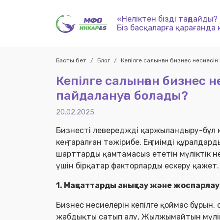
«Неліктен бізді таңдайды?
Біз басқаларға қарағанда 
Басты бет
Блог
Кепілге салынған бизнес несиесін
Кепілге салынған бизнес н
пайдалануға болады?
20.02.2025
Бизнесті левереджді қаржыландыру-бұл кәс
кең таралған тәжірибе. Ең тиімді құралда
шарттарды қамтамасыз ететін мүліктік не
үшін бірқатар факторларды ескеру қажет
1. Мақсаттарды анықтау және жоспарла
Бизнес несиелерін кепілге қоймас бұрын,
жабдықты сатып алу, Жылжымайтын мүлік