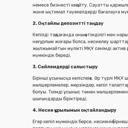
немесе бизнесті кеңейту. Сауатты қаржыл
және ықтимал тәуекелдерді бағалауға мүм
2. Оңтайлы депозитті таңдау
Кепілді таңдағанда оның өтімділігі мен нар
неғұрлым жоғары болса, несиелеу шартта
жылжымайтын мүлікті МҚҰ сенімді актив р
мүмкіндік береді.
3. Сөйлемдерді салыстыру
Бірінші ұсынысқа келіспеңіз. Әр түрлі МҚ
мөлшерлемелер, мерзімдер, кепіл талапт
болуы. Тиімді ұсыныс төмен мөлшерлемен
шығындарды біріктіреді.
4. Несие құрылымын оңтайландыру
Егер кепіл мүмкіндік берсе, несиенің бір